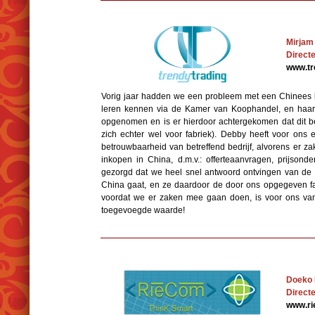
Mirjam
Direct
www.tr
Vorig jaar hadden we een probleem met een Chinees 
leren kennen via de Kamer van Koophandel, en haar in
opgenomen en is er hierdoor achtergekomen dat dit bedr
zich echter wel voor fabriek). Debby heeft voor on
betrouwbaarheid van betreffend bedrijf, alvorens er z
inkopen in China, d.m.v.: offerteaanvragen, prijson
gezorgd dat we heel snel antwoord ontvingen van de fa
China gaat, en ze daardoor de door ons opgegeven f
voordat we er zaken mee gaan doen, is voor ons van
toegevoegde waarde!
Doeko 
Direct
www.ri