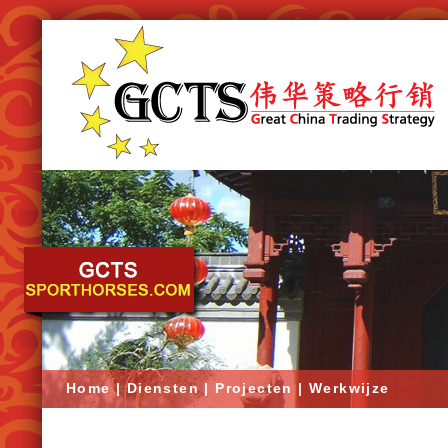
Home
|
Diensten
|
Projecten
|
Werkwijze