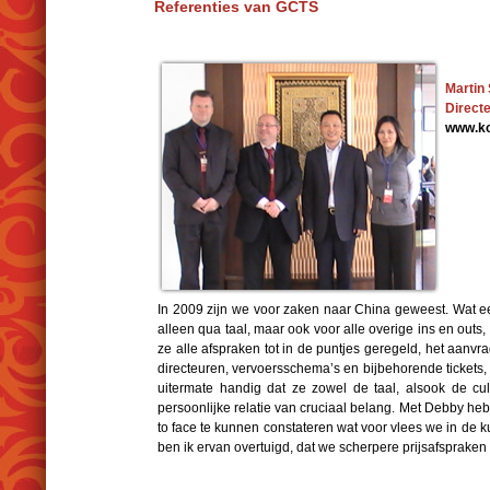
Referenties van GCTS
Martin
Direct
www.ko
In 2009 zijn we voor zaken naar China geweest. Wat een
alleen qua taal, maar ook voor alle overige ins en out
ze alle afspraken tot in de puntjes geregeld, het aan
directeuren, vervoersschema’s en bijbehorende tickets, h
uitermate handig dat ze zowel de taal, alsook de cul
persoonlijke relatie van cruciaal belang. Met Debby he
to face te kunnen constateren wat voor vlees we in de 
ben ik ervan overtuigd, dat we scherpere prijsafsprak