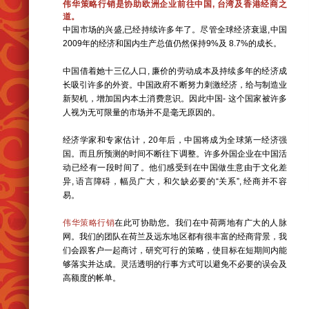
伟华策略行销是协助欧洲企业前往中国, 台湾及香港经商之
道。
中国市场的兴盛,已经持续许多年了。尽管全球经济衰退,中国
2009年的经济和国内生产总值仍然保持9%及 8.7%的成长。
中国借着她十三亿人口, 廉价的劳动成本及持续多年的经济成
长吸引许多的外资。中国政府不断努力刺激经济，给与制造业
新契机，增加国内本土消费意识。因此中国- 这个国家被许多
人视为无可限量的市场并不是毫无原因的。
经济学家和专家估计，20年后，中国将成为全球第一经济强
国。而且所预测的时间不断往下调整。许多外国企业在中国活
动已经有一段时间了。他们感受到在中国做生意由于文化差
异, 语言障碍，幅员广大，和欠缺必要的“关系”, 经商并不容
易。
伟华策略行销
在此可协助您。我们在中荷两地有广大的人脉
网。我们的团队在荷兰及远东地区都有很丰富的经商背景，我
们会跟客户一起商讨，研究可行的策略，使目标在短期间内能
够落实并达成。灵活透明的行事方式可以避免不必要的误会及
高额度的帐单。